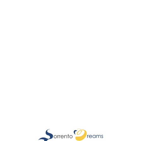
Lo
adi
n