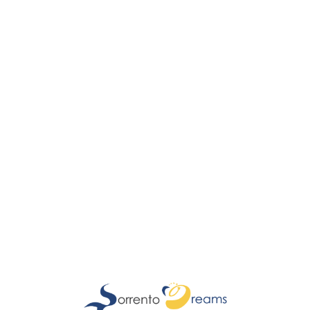
Lo
adi
n