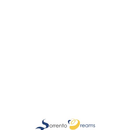
Lo
adi
n