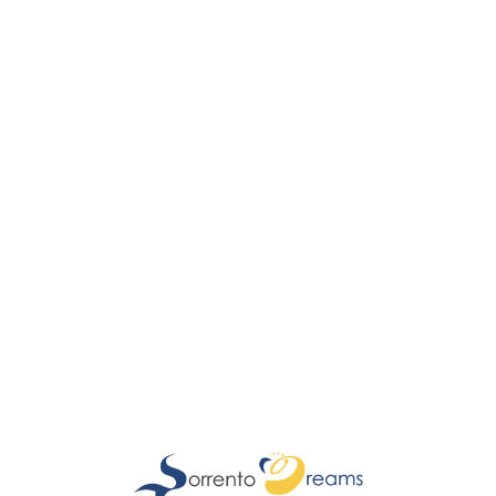
Lo
adi
n