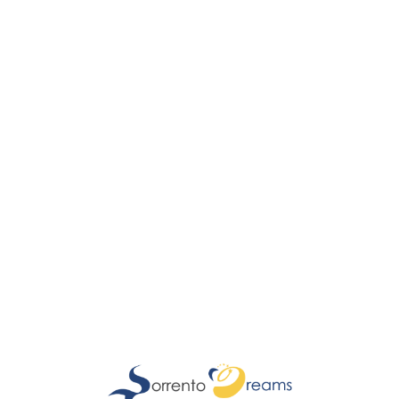
Lo
adi
n