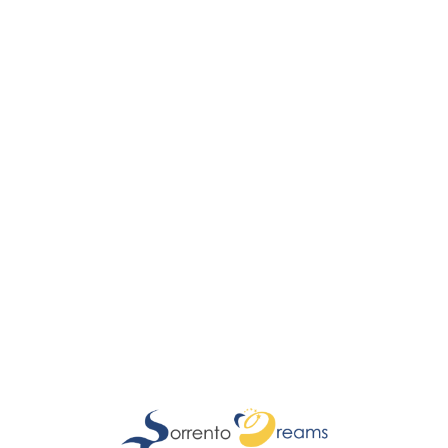
Lo
adi
n