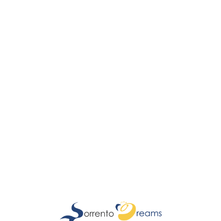
Lo
adi
n